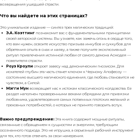
возвращения ушедшей страсти.
Что вы найдете на этих страницах?
Это уникальное издание — синтез трех магических традиций:
Э.А. Коэттинг
познакомит вас с фундаментальными принципами
своей авторской системы. Вы узнаете, как зажечь огонь в сердце того,
кто вам нужен, освоите искусство призыва инкубов и суккубов для
обретения опыта в снах и наяву, а также получите эксклюзивный
ритуал привлечения истинной любви от самого демона Асмодея —
повелителя страсти.
Роуз Кроули
откроет завесу над демоническим гнозисом. Для
искателей глубин эта часть станет ключом к Черному Апофеозу —
состоянию высшего магического единения, где любовь становится не
чувством, а Силой.
Мэгги Мун
возвращает нас к истокам классического колдовства. Ее
раздел наполнен проверенными веками обрядами для привязки
любовника, удовлетворения самых потаенных плотских желаний и
греховных потребностей, о которых не принято говорить вслух.
Важно предупреждение:
Эта книга содержит мощные ритуалы,
связанные с обращением к сущностям и энергиям, требующим
осознанного подхода. Это не игрушка, а серьезный рабочий инструмент
для тех, кто готов отвечать за свои намерения.