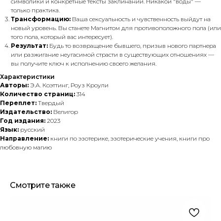
символики и конкретные тексты заклинаний. Никакой "воды" —
только практика.
Трансформацию:
Ваша сексуальность и чувственность выйдут на
новый уровень. Вы станете Магнитом для противоположного пола (или
того пола, который вас интересует).
Результат:
Будь то возвращение бывшего, призыв нового партнера
или разжигание неугасимой страсти в существующих отношениях —
вы получите ключ к исполнению своего желания.
Характеристики
Авторы:
Э.А. Коэттинг, Роуз Кроули
Количество страниц:
314
Переплет:
Твердый
Издательство:
Велигор
Год издания:
2023
Язык:
русский
Направление:
книги по эзотерике, эзотерические учения, книги про
любовную магию
Смотрите также