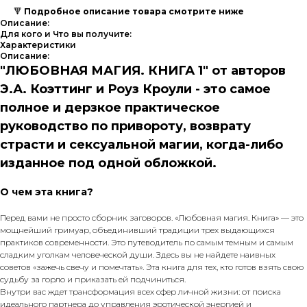
🔻
Подробное описание товара смотрите ниже
Описание:
Для кого и Что вы получите:
Характеристики
Описание:
"ЛЮБОВНАЯ МАГИЯ. КНИГА 1" от авторов
Э.А. Коэттинг и Роуз Кроули - это самое
полное и дерзкое практическое
руководство по привороту, возврату
страсти и сексуальной магии, когда-либо
изданное под одной обложкой.
О чем эта книга?
Перед вами не просто сборник заговоров. «Любовная магия. Книга» — это
мощнейший гримуар, объединивший традиции трех выдающихся
практиков современности. Это путеводитель по самым темным и самым
сладким уголкам человеческой души. Здесь вы не найдете наивных
советов «зажечь свечу и помечтать». Эта книга для тех, кто готов взять свою
судьбу за горло и приказать ей подчиниться.
Внутри вас ждет трансформация всех сфер личной жизни: от поиска
идеального партнера до управления эротической энергией и