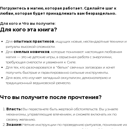
Погрузитесь в магию, которая работает. Сделайте шаг к
любви, которая будет принадлежать вам безраздельно.
Для кого и Что вы получите:
Для кого эта книга?
Для
опытных практиков
, ищущих новые, нестандартные техники и
ритуалы высокой сложности.
Для
смелых новичков
, которые понимают: настоящая любовная
магия — это не детские игры, а серьезная работа с энергиями,
требующая смелости и уважения к Силе.
Для тех, кто разочаровался в "белых" свечных заговорах и хочет
получить быстрые и гарантированно сильные инструменты.
Для всех, кто изучает западный оккультизм, демонолатрию и
традиционный ведьмовской ремесло.
Что вы получите после прочтения?
Власть:
Вы перестанете быть жертвой обстоятельств. Вы узнаете
механизмы, управляющие влечением, и сможете включать их по
своему желанию.
Знание:
Четкие инструкции по проведению ритуалов, понимание их