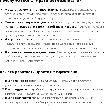
Почему «ОТВОРОТ» работает безотказно?
Мощная заложенная программа:
Каждая свеча создаётся в
особые часы с чётким фокусом на разрыв, охлаждение чувств и
отдаление двух людей друг от друга.
Символизм формы и цвета:
Парные фигурки (вольты) мужчины и
женщины,
развёрнутые спиной друг к другу
, являются готовым
символом разрыва. Чёрный цвет поглощает, нейтрализует и сжигает
существующие эмоциональные связи.
Натуральная основа:
Изготовлена из 100% пчелиного воска,
идеально впитывающего и удерживающего ваше намерение, с
добавлением специальных эфирных масел для усиления эффекта.
Дистанционное воздействие:
Вам не нужен физический контакт
с объектом. Для проведения ритуала достаточно его фотографии и
чёткого мысленного образа.
Как это работает? Просто и эффективно.
Вы получаете
готовый магический инструмент в крафтовой
упаковке, бережно хранящий энергию.
Вы следуете
подробной инструкции, которая прилагается к свече.
Ритуал прост и доступен даже новичку в магии.
Вы прожигаете
свечу, концентрируясь на своём желании и
используя фотографию. Энергия, заложенная в вольт, и сила вашего