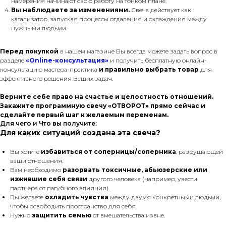
намерения начинают свою работу на тонком плане.
Вы наблюдаете за изменениями.
Свеча действует как
катализатор, запуская процессы отдаления и охлаждения между
нужными людьми.
Перед покупкой
в нашем магазине Вы всегда можете задать вопрос в
разделе
«Online-консультация»
и получить бесплатную онлайн-
консультацию мастера-практика
и правильно выбрать товар
для
эффективного решения Ваших задач.
Верните себе право на счастье и целостность отношений.
Закажите программную свечу «ОТВОРОТ» прямо сейчас и
сделайте первый шаг к желаемым переменам.
Для чего и Что вы получите:
Для каких ситуаций создана эта свеча?
Вы хотите
избавиться от соперницы/соперника
, разрушающей
ваши отношения.
Вам необходимо
разорвать токсичные, абьюзерские или
изжившие себя связи
другого человека (например, увести
партнёра от пагубного влияния).
Вы желаете
охладить чувства
между двумя конкретными людьми,
чтобы освободить пространство для себя.
Нужно
защитить семью
от вмешательства извне.