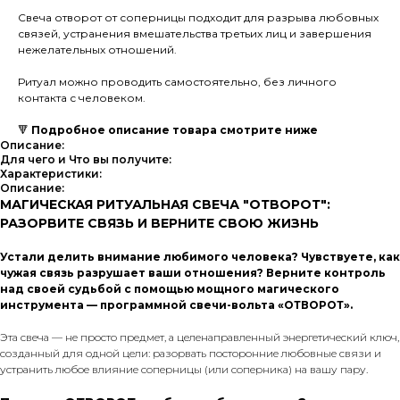
Свеча отворот от соперницы подходит для разрыва любовных
связей, устранения вмешательства третьих лиц и завершения
нежелательных отношений.
Ритуал можно проводить самостоятельно, без личного
контакта с человеком.
🔻
Подробное описание товара смотрите ниже
Описание:
Для чего и Что вы получите:
Характеристики:
Описание:
МАГИЧЕСКАЯ РИТУАЛЬНАЯ СВЕЧА "ОТВОРОТ":
РАЗОРВИТЕ СВЯЗЬ И ВЕРНИТЕ СВОЮ ЖИЗНЬ
Устали делить внимание любимого человека? Чувствуете, как
чужая связь разрушает ваши отношения? Верните контроль
над своей судьбой с помощью мощного магического
инструмента — программной свечи-вольта «ОТВОРОТ».
Эта свеча — не просто предмет, а целенаправленный энергетический ключ,
созданный для одной цели: разорвать посторонние любовные связи и
устранить любое влияние соперницы (или соперника) на вашу пару.