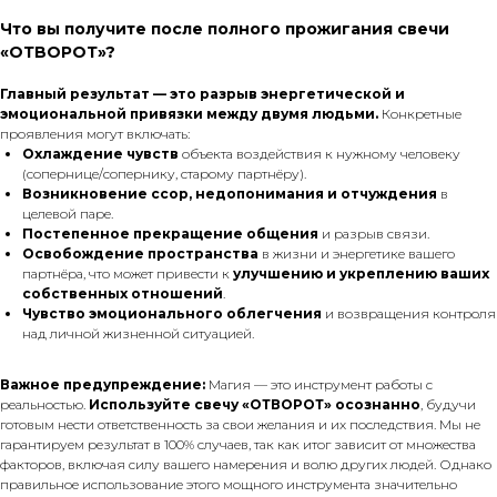
Что вы получите после полного прожигания свечи
«ОТВОРОТ»?
Главный результат — это разрыв энергетической и
эмоциональной привязки между двумя людьми.
Конкретные
проявления могут включать:
Охлаждение чувств
объекта воздействия к нужному человеку
(сопернице/сопернику, старому партнёру).
Возникновение ссор, недопонимания и отчуждения
в
целевой паре.
Постепенное прекращение общения
и разрыв связи.
Освобождение пространства
в жизни и энергетике вашего
партнёра, что может привести к
улучшению и укреплению ваших
собственных отношений
.
Чувство эмоционального облегчения
и возвращения контроля
над личной жизненной ситуацией.
Важное предупреждение:
Магия — это инструмент работы с
реальностью.
Используйте свечу «ОТВОРОТ» осознанно
, будучи
готовым нести ответственность за свои желания и их последствия. Мы не
гарантируем результат в 100% случаев, так как итог зависит от множества
факторов, включая силу вашего намерения и волю других людей. Однако
правильное использование этого мощного инструмента значительно