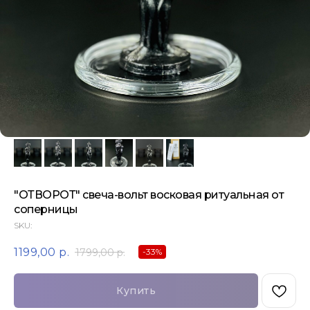
"ОТВОРОТ" свеча-вольт восковая ритуальная от
соперницы
SKU:
1199,00
р.
1799,00
р.
-33%
Купить