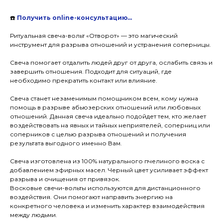
☎️
Получить online-консультацию…
Ритуальная свеча-вольт «Отворот» — это магический
инструмент для разрыва отношений и устранения соперницы.
Свеча помогает отдалить людей друг от друга, ослабить связь и
завершить отношения. Подходит для ситуаций, где
необходимо прекратить контакт или влияние.
Свеча станет незаменимым помощником всем, кому нужна
помощь в разрыве абьюзерских отношений или любовных
отношений. Данная свеча идеально подойдет тем, кто желает
воздействовать на явных и тайных неприятелей, соперниц или
соперников с целью разрыва отношений и получения
результата выгодного именно Вам.
Свеча изготовлена из 100% натурального пчелиного воска с
добавлением эфирных масел. Черный цвет усиливает эффект
разрыва и очищения от привязок.
Восковые свечи-вольты используются для дистанционного
воздействия. Они помогают направить энергию на
конкретного человека и изменить характер взаимодействия
между людьми.