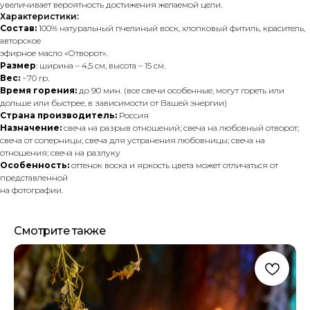
увеличивает вероятность достижения желаемой цели.
Характеристики:
Состав:
100% натуральный пчелиный воск, хлопковый фитиль, краситель,
авторское
эфирное масло «Отворот».
Размер
: ширина – 4,5 см, высота – 15 см.
Вес:
~70 гр.
Время горения:
до 90 мин. (все свечи особенные, могут гореть или
дольше или быстрее, в зависимости от Вашей энергии)
Страна производитель:
Россия
Назначение:
свеча на разрыв отношений; свеча на любовный отворот;
свеча от соперницы; свеча для устранения любовницы; свеча на
отношения; свеча на разлуку
Особенность:
оттенок воска и яркость цвета может отличаться от
представленной
на фотографии.
Смотрите также