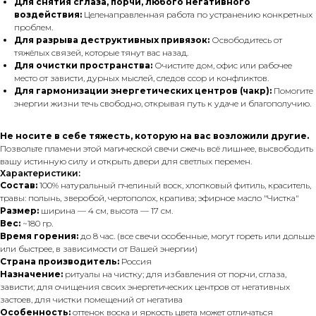
Для снятия сглаза, порчи, любого негативного
воздействия:
Целенаправленная работа по устранению конкретных
проблем.
Для разрыва деструктивных привязок:
Освободитесь от
тяжёлых связей, которые тянут вас назад.
Для очистки пространства:
Очистите дом, офис или рабочее
место от зависти, дурных мыслей, следов ссор и конфликтов.
Для гармонизации энергетических центров (чакр):
Помогите
энергии жизни течь свободно, открывая путь к удаче и благополучию.
Не носите в себе тяжесть, которую на вас возложили другие.
Позвольте пламени этой магической свечи сжечь всё лишнее, высвободить
вашу истинную силу и открыть двери для светлых перемен.
Характеристики:
Состав:
100% натуральный пчелиный воск, хлопковый фитиль, краситель,
травы: полынь, зверобой, чертополох, крапива; эфирное масло "Чистка"
Размер:
ширина — 4 см, высота — 17 см.
Вес:
~180 гр.
Время горения:
до 8 час. (все свечи особенные, могут гореть или дольше
или быстрее, в зависимости от Вашей энергии)
Страна производитель:
Россия
Назначение:
ритуалы на чистку; для избавления от порчи, сглаза,
зависти; для очищения своих энергетических центров от негативных
застоев, для чистки помещений от негатива
Особенность:
оттенок воска и яркость цвета может отличаться