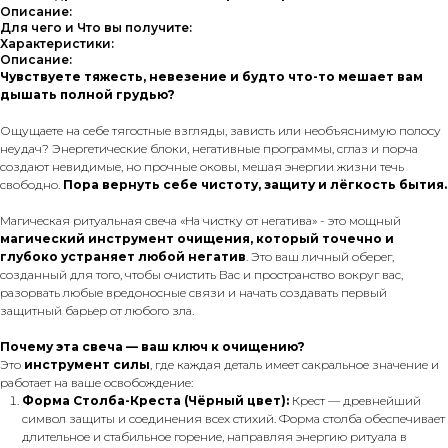
Описание:
Для чего и Что вы получите:
Характеристики:
Описание:
Чувствуете тяжесть, невезение и будто что-то мешает вам
дышать полной грудью?
Ощущаете на себе тягостные взгляды, зависть или необъяснимую полосу
неудач? Энергетические блоки, негативные программы, сглаз и порча
создают невидимые, но прочные оковы, мешая энергии жизни течь
свободно.
Пора вернуть себе чистоту, защиту и лёгкость бытия.
Магическая ритуальная свеча «На чистку от негатива» - это мощный
магический инструмент очищения, который точечно и
глубоко устраняет любой негатив
.
Это ваш личный оберег,
созданный для того, чтобы очистить Вас и пространство вокруг вас,
разорвать любые вредоносные связи и начать создавать первый
защитный барьер от любого зла.
Почему эта свеча — ваш ключ к очищению?
Это
инструмент силы
, где каждая деталь имеет сакральное значение и
работает на ваше освобождение:
Форма Столба-Креста (Чёрный цвет):
Крест — древнейший
символ защиты и соединения всех стихий. Форма столба обеспечивает
длительное и стабильное горение, направляя энергию ритуала в