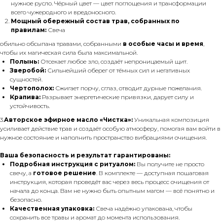
нужное русло. Чёрный цвет — цвет поглощения и трансформации
всего чужеродного и вредоносного.
Мощный обережный состав трав, собранных по
правилам:
Свеча
обильно обсыпана травами, собранными
в особые часы и время
,
чтобы их магическая сила была максимальной.
Полынь:
Отсекает любое зло, создаёт непроницаемый щит.
Зверобой:
Сильнейший оберег от тёмных сил и негативных
сущностей.
Чертополох:
Сжигает порчу, сглаз, отводит дурные пожелания.
Крапива:
Разрывает энергетические привязки, дарует силу и
устойчивость.
3.
Авторское эфирное масло «Чистка»:
Уникальная композиция
усиливает действие трав и создаёт особую атмосферу, помогая вам войти в
нужное состояние и наполнить пространство вибрациями очищения.
Ваша безопасность и результат гарантированы:
Подробная инструкция с ритуалом:
Вы получите не просто
свечу, а
готовое решение
. В комплекте — доступная пошаговая
инструкция, которая проведёт вас через весь процесс очищения от
начала до конца. Вам не нужно быть опытным магом — всё понятно и
безопасно.
Качественная упаковка:
Свеча надёжно упакована, чтобы
сохранить все травы и аромат до момента использования.