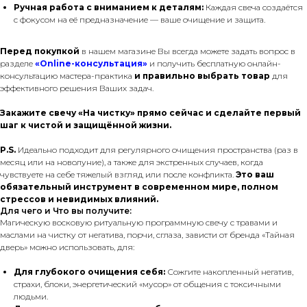
Ручная работа с вниманием к деталям:
Каждая свеча создаётся
с фокусом на её предназначение — ваше очищение и защита.
Перед покупкой
в нашем магазине Вы всегда можете задать вопрос в
разделе
«Online-консультация»
и получить бесплатную онлайн-
консультацию мастера-практика
и правильно выбрать товар
для
эффективного решения Ваших задач.
Закажите свечу «На чистку» прямо сейчас и сделайте первый
шаг к чистой и защищённой жизни.
P.S.
Идеально подходит для регулярного очищения пространства (раз в
месяц или на новолуние), а также для экстренных случаев, когда
чувствуете на себе тяжелый взгляд или после конфликта.
Это ваш
обязательный инструмент в современном мире, полном
стрессов и невидимых влияний.
Для чего и Что вы получите:
Магическую восковую ритуальную программную свечу с травами и
маслами на чистку от негатива, порчи, сглаза, зависти от бренда «Тайная
дверь» можно использовать, для:
Для глубокого очищения себя:
Сожгите накопленный негатив,
страхи, блоки, энергетический «мусор» от общения с токсичными
людьми.