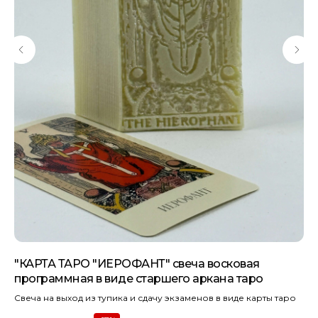
"КАРТА ТАРО "ИЕРОФАНТ" свеча восковая
"
программная в виде старшего аркана таро
во
Свеча на выход из тупика и сдачу экзаменов в виде карты таро
Св
лю