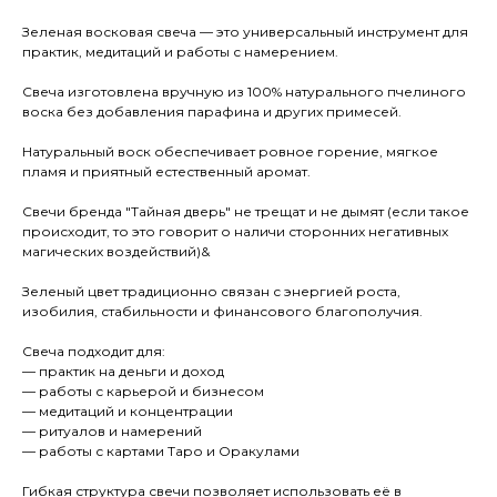
Зеленая восковая свеча — это универсальный инструмент для
практик, медитаций и работы с намерением.
Свеча изготовлена вручную из 100% натурального пчелиного
воска без добавления парафина и других примесей.
Натуральный воск обеспечивает ровное горение, мягкое
пламя и приятный естественный аромат.
Свечи бренда "Тайная дверь" не трещат и не дымят (если такое
происходит, то это говорит о наличи сторонних негативных
магических воздействий)&
Зеленый цвет традиционно связан с энергией роста,
изобилия, стабильности и финансового благополучия.
Свеча подходит для:
— практик на деньги и доход
— работы с карьерой и бизнесом
— медитаций и концентрации
— ритуалов и намерений
— работы с картами Таро и Оракулами
Гибкая структура свечи позволяет использовать её в