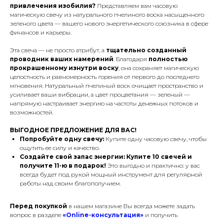
привлечения изобилия?
Представляем вам часовую
магическую свечу из натурального пчелиного воска насыщенного
зеленого цвета — вашего нового энергетического союзника в сфере
финансов и карьеры.
Эта свеча — не просто атрибут, а
тщательно созданный
проводник ваших намерений
. Благодаря
полностью
прокрашенному изнутри воску
, она сохраняет магическую
целостность и равномерность горения от первого до последнего
мгновения. Натуральный пчелиный воск очищает пространство и
усиливает ваши вибрации, а цвет процветания — зеленый —
напрямую настраивает энергию на частоты денежных потоков и
возможностей.
ВЫГОДНОЕ ПРЕДЛОЖЕНИЕ ДЛЯ ВАС!
Попробуйте одну свечу:
Купите одну часовую свечу, чтобы
ощутить ее силу и качество.
Создайте свой запас энергии:
Купите 10 свечей и
получите 11-ю в подарок!
Это выгодно и практично: у вас
всегда будет под рукой мощный инструмент для регулярной
работы над своим благополучием.
Перед покупкой
в нашем магазине Вы всегда можете задать
вопрос в разделе
«Online-консультация»
и получить