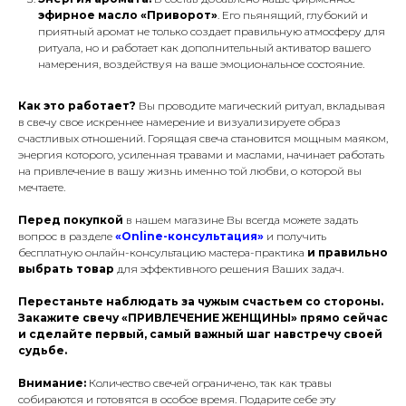
эфирное масло «Приворот»
. Его пьянящий, глубокий и
приятный аромат не только создает правильную атмосферу для
ритуала, но и работает как дополнительный активатор вашего
намерения, воздействуя на ваше эмоциональное состояние.
Как это работает?
Вы проводите магический ритуал, вкладывая
в свечу свое искреннее намерение и визуализируете образ
счастливых отношений. Горящая свеча становится мощным маяком,
энергия которого, усиленная травами и маслами, начинает работать
на привлечение в вашу жизнь именно той любви, о которой вы
мечтаете.
Перед покупкой
в нашем магазине Вы всегда можете задать
вопрос в разделе
«Online-консультация»
и получить
бесплатную онлайн-консультацию мастера-практика
и правильно
выбрать товар
для эффективного решения Ваших задач.
Перестаньте наблюдать за чужым счастьем со стороны.
Закажите свечу «ПРИВЛЕЧЕНИЕ ЖЕНЩИНЫ» прямо сейчас
и сделайте первый, самый важный шаг навстречу своей
судьбе.
Внимание:
Количество свечей ограничено, так как травы
собираются и готовятся в особое время. Подарите себе эту