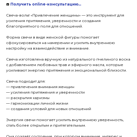
☎️
Получить online-консультацию…
Свеча-вольт «Привлечение женщины» — это инструмент для
усиления притяжения, уверенности и создания
благоприятного поля для отношений.
Форма свечи в виде женской фигуры помогает
сфокусироваться на намерении и усилить внутреннюю
настройку на взаимодействие и внимание.
Свеча изготовлена вручную из натурального пчелиного воска
с добавлением любовных трав и эфирного масла, которые
усиливают энергию притяжения и эмоциональной близости.
Свеча подходит для:
— привлечения внимания женщин
— усиления притяжения и уверенности
— раскрытия харизмы
— гармонизации личной жизни
— создания условий для новых отношений
Энергия свечи помогает усилить внутреннюю уверенность,
стать более открытым и притягательным.
Она создаёт состояние, при котором внимание, интерес и