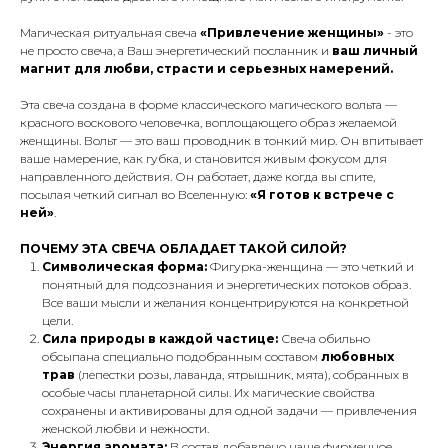
Магическая ритуальная свеча
«Привлечение женщины»
- это
не просто свеча, а Ваш энергетический посланник и
ваш личный
магнит для любви, страсти и серьезных намерений.
Эта свеча создана в форме классического магического вольта —
красного воскового человечка, воплощающего образ желаемой
женщины. Вольт — это ваш проводник в тонкий мир. Он впитывает
ваше намерение, как губка, и становится живым фокусом для
направленного действия. Он работает, даже когда вы спите,
посылая четкий сигнал во Вселенную:
«Я готов к встрече с
ней»
.
ПОЧЕМУ ЭТА СВЕЧА ОБЛАДАЕТ ТАКОЙ СИЛОЙ?
Символическая форма:
Фигурка-женщина — это четкий и
понятный для подсознания и энергетических потоков образ.
Все ваши мысли и желания концентрируются на конкретной
цели.
Сила природы в каждой частице:
Свеча обильно
обсыпана специально подобранным составом
любовных
трав
(лепестки розы, лаванда, ятрышник, мята), собранных в
особые часы планетарной силы. Их магические свойства
сохранены и активированы для одной задачи — привлечения
женской любви и нежности.
Энергия аромата:
В состав добавлено наше фирменное