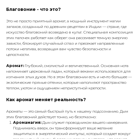
Благовоние - что это?
Это не просто приятный аромат, а мощный инструмент магии
запахов, созданный по древним рецептам в Индии — стране, где
искусство благовоний возведено в культ. Специальная композиция
этих палочек работает как оберег: она рассеивает темную энергию
зависти, блокирует случайный сглаз и пресекает направленные
потоки негатива, возвращая вам чувство безопасности и
целостности.
Аромат:
Глубокий, смолистый и величественный. Основная нота
напоминает церковный ладан, который веками использовался для
изгнания злых духов. Но в этом благовонии есть и нечто большее —
экзотические пряные оттенки, которые наполняют пространство
теплом, уютом и ощущением неприступной крепости.
Как аромат меняет реальность?
Ароматы — это самый быстрый путь к нашему подсознанию. Дым
этих благовоний действует тонко, но безотказно:
Аромамагия:
Дым служит проводником вашего намерения.
Поднимаясь вверх, он трансформирует ваше желание
защититься в энергетический импульс, который создает вокруг