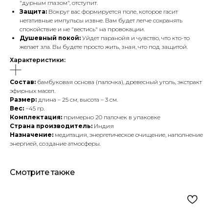
"дурным глазом", отступит.
Защита:
Вокруг вас формируется поле, которое гасит
негативные импульсы извне. Вам будет легче сохранять
спокойствие и не "вестись" на провокации.
Душевный покой:
Уйдет паранойя и чувство, что кто-то
желает зла. Вы будете просто жить, зная, что под защитой.
Характеристики:
Состав:
бамбуковая основа (палочка), древесный уголь, экстракт
эфирных масел.
Размер:
длина – 25 см, высота – 3 см.
Вес:
~45 гр.
Комплектация:
примерно 20 палочек в упаковке
Страна производитель:
Индия
Назначение:
медитация, энергетическое очищение, наполнение
энергией, создание атмосферы.
Смотрите также