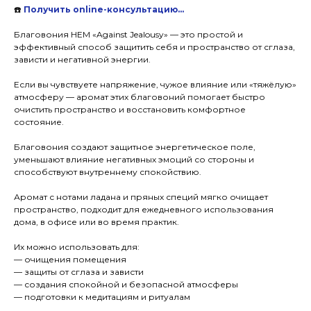
☎️
Получить online-консультацию…
Благовония HEM «Against Jealousy» — это простой и
эффективный способ защитить себя и пространство от сглаза,
зависти и негативной энергии.
Если вы чувствуете напряжение, чужое влияние или «тяжёлую»
атмосферу — аромат этих благовоний помогает быстро
очистить пространство и восстановить комфортное
состояние.
Благовония создают защитное энергетическое поле,
уменьшают влияние негативных эмоций со стороны и
способствуют внутреннему спокойствию.
Аромат с нотами ладана и пряных специй мягко очищает
пространство, подходит для ежедневного использования
дома, в офисе или во время практик.
Их можно использовать для:
— очищения помещения
— защиты от сглаза и зависти
— создания спокойной и безопасной атмосферы
— подготовки к медитациям и ритуалам