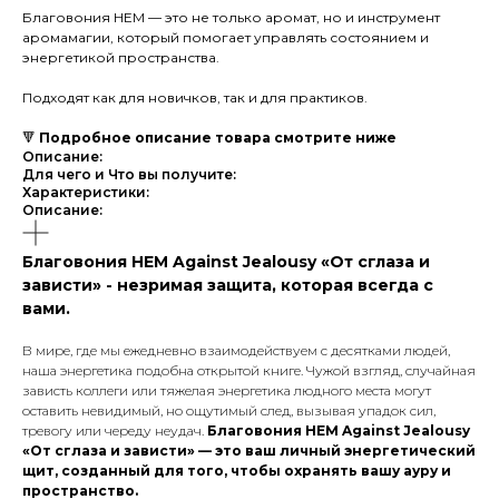
Благовония HEM — это не только аромат, но и инструмент
аромамагии, который помогает управлять состоянием и
энергетикой пространства.
Подходят как для новичков, так и для практиков.
🔻
Подробное описание товара смотрите ниже
Описание:
Для чего и Что вы получите:
Характеристики:
Описание:
Благовония HEM Against Jealousy «От сглаза и
зависти» - незримая защита, которая всегда с
вами.
В мире, где мы ежедневно взаимодействуем с десятками людей,
наша энергетика подобна открытой книге. Чужой взгляд, случайная
зависть коллеги или тяжелая энергетика людного места могут
оставить невидимый, но ощутимый след, вызывая упадок сил,
тревогу или череду неудач.
Благовония HEM Against Jealousy
«От сглаза и зависти»
— это ваш личный энергетический
щит, созданный для того, чтобы охранять вашу ауру и
пространство.