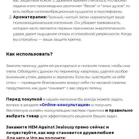
вас защитный кокон. С древних времен считалось, что аромат
ладана и его производных разгоняет "бесов" и "злых духов", то
есть любые низковибрационные сущности и мыслеформы.
Ароматерапия:
Пряный, чистый запах нормализует ваше
психоэмоциональное состояние. Он убирает тревожность,
которая часто является первым признаком энергетического
удара, дарит ощущение опоры и спокойной уверенности. Когда
вы спокойны — ваша защита крепка.
Как использовать?
Зажгите палочку, дайте ей разгореться и погасите пламя, чтобы она
тлела. Обойдите с дымом по периметру квартиры, уделяя особое
внимание углам, дверям и зеркалам. Если вы чувствуете на себе
сглаз — проведите благовонием вокруг себя по часовой стрелке,
представляя, как дым "смывает" с вас серую пелену.
Перед покупкой
в нашем магазине Вы всегда можете задать
вопрос в разделе
«Online-консультация»
и получить
бесплатную онлайн-консультацию мастера-практика
и правильно
выбрать товар
для эффективного решения Ваших задач.
Закажите HEM Against Jealousy прямо сейчас и
почувствуйте, как мир становится дружелюбнее
Для чего и Что вы получите: