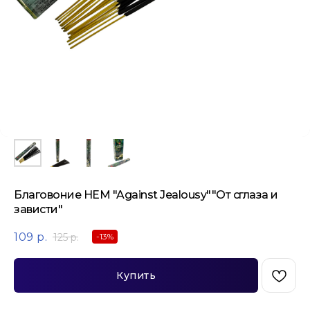
Благовоние HEM "Against Jealousy""От сглаза и
зависти"
109
р.
125
р.
-13%
Купить