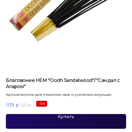
Благовоние HEM "Oodh Sandalwood"/"Сандал с
Бл
Агаром"
Ар
се
Аромапалочки для открытия чакр и усиления интуиции
10
-13%
109
р.
125
р.
Купить