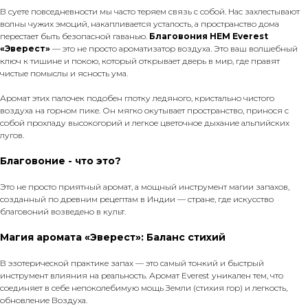
В суете повседневности мы часто теряем связь с собой. Нас захлестывают
волны чужих эмоций, накапливается усталость, а пространство дома
перестает быть безопасной гаванью.
Благовония HEM Everest
«Эверест»
— это не просто ароматизатор воздуха. Это ваш волшебный
ключ к тишине и покою, который открывает дверь в мир, где правят
чистые помыслы и ясность ума.
Аромат этих палочек подобен глотку ледяного, кристально чистого
воздуха на горном пике. Он мягко окутывает пространство, принося с
собой прохладу высокогорий и легкое цветочное дыхание альпийских
лугов.
Благовоние - что это?
Это не просто приятный аромат, а мощный инструмент магии запахов,
созданный по древним рецептам в Индии — стране, где искусство
благовоний возведено в культ.
Магия аромата «Эверест»: Баланс стихий
В эзотерической практике запах — это самый тонкий и быстрый
инструмент влияния на реальность. Аромат Everest уникален тем, что
соединяет в себе непоколебимую мощь Земли (стихия гор) и легкость,
обновление Воздуха.