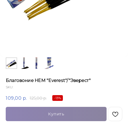
Благовоние HEM "Everest"/"Эверест"
SKU:
109,00
р.
125,00
р.
-13%
Купить