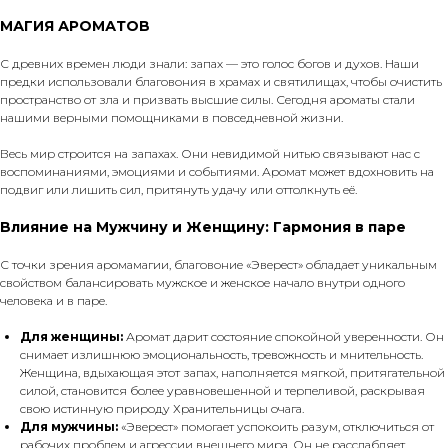
МАГИЯ АРОМАТОВ
С древних времен люди знали: запах — это голос богов и духов. Наши
предки использовали благовония в храмах и святилищах, чтобы очистить
пространство от зла и призвать высшие силы. Сегодня ароматы стали
нашими верными помощниками в повседневной жизни.
Весь мир строится на запахах. Они невидимой нитью связывают нас с
воспоминаниями, эмоциями и событиями. Аромат может вдохновить на
подвиг или лишить сил, притянуть удачу или оттолкнуть её.
Влияние на Мужчину и Женщину: Гармония в паре
С точки зрения аромамагии, благовоние «Эверест» обладает уникальным
свойством балансировать мужское и женское начало внутри одного
человека и в паре.
Для женщины:
Аромат дарит состояние спокойной уверенности. Он
снимает излишнюю эмоциональность, тревожность и мнительность.
Женщина, вдыхающая этот запах, наполняется мягкой, притягательной
силой, становится более уравновешенной и терпеливой, раскрывая
свою истинную природу Хранительницы очага.
Для мужчины:
«Эверест» помогает успокоить разум, отключиться от
рабочих проблем и агрессии внешнего мира. Он не расслабляет