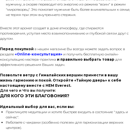
мужчину, а скорее переводит его энергию из режима "воин" в режим
"миротворец". Это помогает мужчине быть более внимательным к семье,
не теряя при этом внутреннего стержня.
Вместе этот аромат создает в доме атмосферу, где стираются
противоречия, уступая место взаимопониманию и глубокой связи друг с
другом.
Перед покупкой
в нашем магазине Вы всегда можете задать вопрос в
разделе
«Online-консультация»
и получить бесплатную онлайн-
консультацию мастера-практика
и правильно выбрать товар
для
эффективного решения Ваших задач.
Позвольте ветру с Гималайских вершин принести в вашу
жизнь гармонию и покой. Откройте «Тайную дверь» к себе
настоящему вместе с HEM Everest.
Для чего и Что вы получите:
ДЛЯ КОГО ЭТИ БЛАГОВОНИЯ?
Идеальный выбор для вас, если вы:
Практикуете медитации и хотите быстрее входить в состояние "здесь и
сейчас".
Работаете с чакрами (особенно полезен для гармонизации верхних
центров).