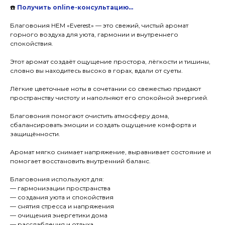
☎️
Получить online-консультацию…
Благовония HEM «Everest» — это свежий, чистый аромат
горного воздуха для уюта, гармонии и внутреннего
спокойствия.
Этот аромат создаёт ощущение простора, лёгкости и тишины,
словно вы находитесь высоко в горах, вдали от суеты.
Лёгкие цветочные ноты в сочетании со свежестью придают
пространству чистоту и наполняют его спокойной энергией.
Благовония помогают очистить атмосферу дома,
сбалансировать эмоции и создать ощущение комфорта и
защищённости.
Аромат мягко снимает напряжение, выравнивает состояние и
помогает восстановить внутренний баланс.
Благовония используют для:
— гармонизации пространства
— создания уюта и спокойствия
— снятия стресса и напряжения
— очищения энергетики дома
— расслабления и отдыха