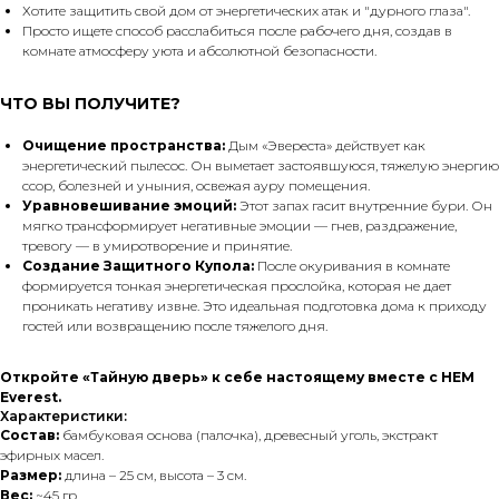
Хотите защитить свой дом от энергетических атак и "дурного глаза".
Просто ищете способ расслабиться после рабочего дня, создав в
комнате атмосферу уюта и абсолютной безопасности.
ЧТО ВЫ ПОЛУЧИТЕ?
Очищение пространства:
Дым «Эвереста» действует как
энергетический пылесос. Он выметает застоявшуюся, тяжелую энергию
ссор, болезней и уныния, освежая ауру помещения.
Уравновешивание эмоций:
Этот запах гасит внутренние бури. Он
мягко трансформирует негативные эмоции — гнев, раздражение,
тревогу — в умиротворение и принятие.
Создание Защитного Купола:
После окуривания в комнате
формируется тонкая энергетическая прослойка, которая не дает
проникать негативу извне. Это идеальная подготовка дома к приходу
гостей или возвращению после тяжелого дня.
Откройте «Тайную дверь» к себе настоящему вместе с HEM
Everest.
Характеристики:
Состав:
бамбуковая основа (палочка), древесный уголь, экстракт
эфирных масел.
Размер:
длина – 25 см, высота – 3 см.
Вес:
~45 гр.