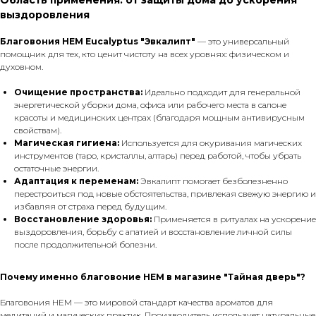
Область применения: от защиты дома до ускорения
выздоровления
Благовония HEM Eucalyptus "Эвкалипт"
— это универсальный
помощник для тех, кто ценит чистоту на всех уровнях: физическом и
духовном.
Очищение пространства:
Идеально подходит для генеральной
энергетической уборки дома, офиса или рабочего места в салоне
красоты и медицинских центрах (благодаря мощным антивирусным
свойствам).
Магическая гигиена:
Используется для окуривания магических
инструментов (таро, кристаллы, алтарь) перед работой, чтобы убрать
остаточные энергии.
Адаптация к переменам:
Эвкалипт помогает безболезненно
перестроиться под новые обстоятельства, привлекая свежую энергию и
избавляя от страха перед будущим.
Восстановление здоровья:
Применяется в ритуалах на ускорение
выздоровления, борьбу с апатией и восстановление личной силы
после продолжительной болезни.
Почему именно благовоние HEM в магазине "Тайная дверь"?
Благовония HEM — это мировой стандарт качества ароматов для
медитаций и магических практик. Производитель использует натуральные