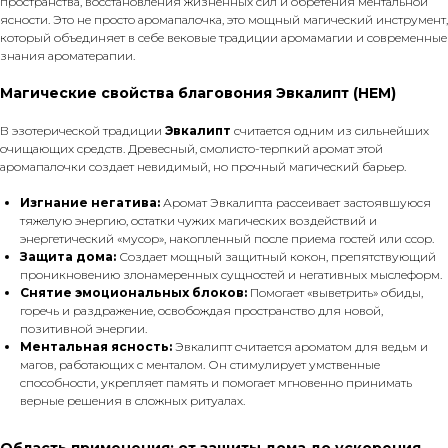
пространства, восстановления жизненных сил и обретения ментальной
ясности. Это не просто аромапалочка, это мощный магический инструмент,
который объединяет в себе вековые традиции аромамагии и современные
знания ароматерапии.
Магические свойства благовония Эвкалипт (HEM)
В эзотерической традиции
Эвкалипт
считается одним из сильнейших
очищающих средств. Древесный, смолисто-терпкий аромат этой
аромапалочки создает невидимый, но прочный магический барьер.
Изгнание негатива:
Аромат Эвкалипта рассеивает застоявшуюся
тяжелую энергию, остатки чужих магических воздействий и
энергетический «мусор», накопленный после приема гостей или ссор.
Защита дома:
Создает мощный защитный кокон, препятствующий
проникновению злонамеренных сущностей и негативных мыслеформ.
Снятие эмоциональных блоков:
Помогает «выветрить» обиды,
горечь и раздражение, освобождая пространство для новой,
позитивной энергии.
Ментальная ясность:
Эвкалипт считается ароматом для ведьм и
магов, работающих с менталом. Он стимулирует умственные
способности, укрепляет память и помогает мгновенно принимать
верные решения в сложных ритуалах.