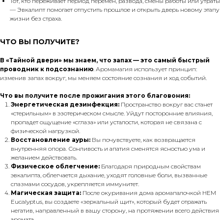
Тот, кто переживает период перемен, развода, смены работы или утраты
— Эвкалипт помогает отпустить прошлое и открыть дверь новому этапу
жизни без страха.
ЧТО ВЫ ПОЛУЧИТЕ?
В «Тайной двери» мы знаем, что запах — это самый быстрый
проводник к подсознанию
. Аромамагия использует принцип:
изменив запах вокруг, мы меняем состояние сознания и ход событий.
Что вы получите после прожигания этого благовония:
Энергетическая дезинфекция:
Пространство вокруг вас станет
«стерильным» в эзотерическом смысле. Уйдут посторонние влияния,
пропадет ощущение «сглаза» или усталости, которая не связана с
физической нагрузкой.
Восстановление ауры:
Вы почувствуете, как возвращается
внутренняя опора. Сонливость и апатия сменятся ясностью ума и
желанием действовать.
Физическое облегчение:
Благодаря природным свойствам
эвкалипта, облегчается дыхание, уходят головные боли, вызванные
спазмами сосудов, укрепляется иммунитет.
Магическая защита:
После окуривания дома аромапалочкой HEM
Eucalyptus, вы создаете «зеркальный щит», который будет отражать
негатив, направленный в вашу сторону, на протяжении всего действия
аромата.