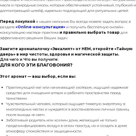
масла и природные смолы, которые обеспечивают устойчивый, глубокий и
долгоиграющий шлейф, идеально подходящий для ритуальных целей.
Перед покупкой
в нашем магазине Вы всегда можете задать вопрос в
разделе
«Online-консультация»
и получить бесплатную онлайн-
консультацию мастера-практика
и правильно выбрать товар
для
эффективного решения Ваших задач.
Зажгите аромапалочку «Эвкалипт» от HEM, откройте «Тайную
дверь» в мир чистоты, здоровья и магической защиты.
Для чего и Что вы получите:
ДЛЯ КОГО ЭТИ БЛАГОВОНИЯ?
Этот аромат — ваш выбор, если вы:
Практикующий маг или начинающий эзотерик, ищущий надежное
средство для очищения алтаря и рабочего пространства перед
таинствами.
Чувствительный человек, который ощущает тяжелую энергетику в
многолюдных местах и нуждается в восстановлении личных границ
после выхода «в свет».
Заботливый родитель или хозяин дома, желающий не только
продезинфицировать воздух в сезон простуд, но и создать в доме
атмосферу спокойствия и защищенности.