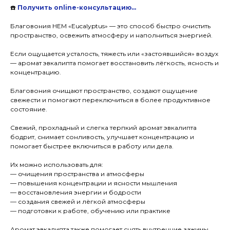
☎️
Получить online-консультацию…
Благовония HEM «Eucalyptus» — это способ быстро очистить
пространство, освежить атмосферу и наполниться энергией.
Если ощущается усталость, тяжесть или «застоявшийся» воздух
— аромат эвкалипта помогает восстановить лёгкость, ясность и
концентрацию.
Благовония очищают пространство, создают ощущение
свежести и помогают переключиться в более продуктивное
состояние.
Свежий, прохладный и слегка терпкий аромат эвкалипта
бодрит, снимает сонливость, улучшает концентрацию и
помогает быстрее включиться в работу или дела.
Их можно использовать для:
— очищения пространства и атмосферы
— повышения концентрации и ясности мышления
— восстановления энергии и бодрости
— создания свежей и лёгкой атмосферы
— подготовки к работе, обучению или практике
Аромат эвкалипта также помогает снять внутренние зажимы,