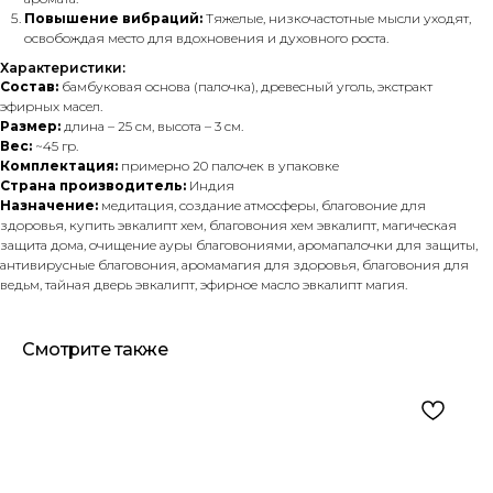
Повышение вибраций:
Тяжелые, низкочастотные мысли уходят,
освобождая место для вдохновения и духовного роста.
Характеристики:
Состав:
бамбуковая основа (палочка), древесный уголь, экстракт
эфирных масел.
Размер:
длина – 25 см, высота – 3 см.
Вес:
~45 гр.
Комплектация:
примерно 20 палочек в упаковке
Страна производитель:
Индия
Назначение:
медитация, создание атмосферы, благовоние для
здоровья, купить эвкалипт хем, благовония хем эвкалипт, магическая
защита дома, очищение ауры благовониями, аромапалочки для защиты,
антивирусные благовония, аромамагия для здоровья, благовония для
ведьм, тайная дверь эвкалипт, эфирное масло эвкалипт магия.
Смотрите также