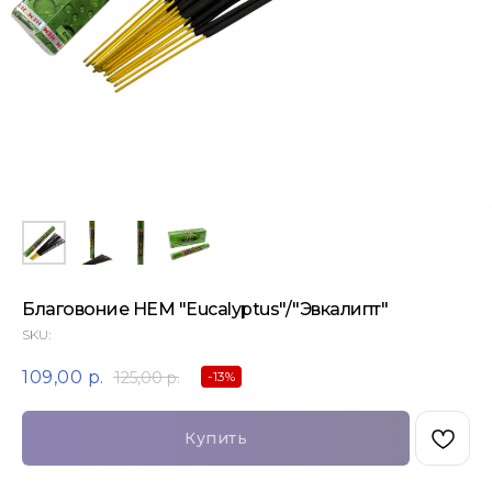
Благовоние HEM "Eucalyptus"/"Эвкалипт"
SKU:
109,00
р.
125,00
р.
-13%
Купить