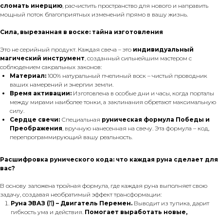
сломать инерцию
, расчистить пространство для нового и направить
мощный поток благоприятных изменений прямо в вашу жизнь.
Сила, вырезанная в воске: тайна изготовления
Это не серийный продукт. Каждая свеча – это
индивидуальный
магический инструмент
, созданный сильнейшим мастером с
соблюдением сакральных законов:
Материал:
100% натуральный пчелиный воск – чистый проводник
ваших намерений и энергии земли.
Время активации:
Изготовлена в особые дни и часы, когда порталы
между мирами наиболее тонки, а заклинания обретают максимальную
силу.
Сердце свечи:
Специальная
руническая формула Победы и
Преображения
, вручную нанесенная на свечу. Эта формула – код,
перепрограммирующий вашу реальность.
Расшифровка рунического кода: что каждая руна сделает для
вас?
В основу заложена тройная формула, где каждая руна выполняет свою
задачу, создавая необратимый эффект трансформации:
Руна ЭВАЗ (ᛖ) – Двигатель Перемен.
Выводит из тупика, дарит
гибкость ума и действия.
Помогает выработать новые,