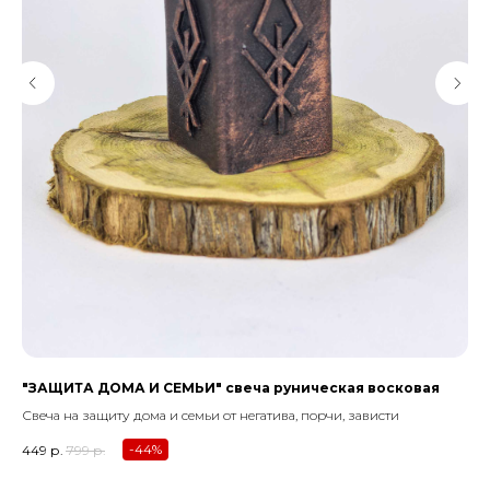
"ЗАЩИТА ДОМА И СЕМЬИ" свеча руническая восковая
"Ч
фи
Свеча на защиту дома и семьи от негатива, порчи, зависти
Вос
-44%
449
р.
799
р.
зла
1 19