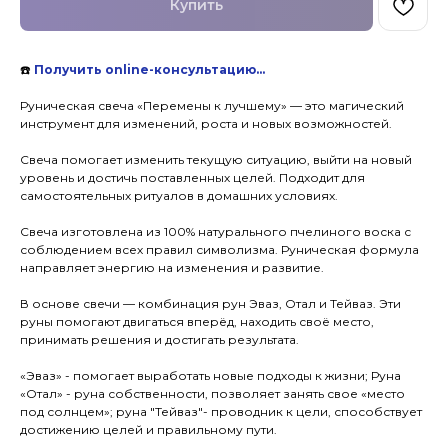
Купить
☎️
Получить online-консультацию…
Руническая свеча «Перемены к лучшему» — это магический
инструмент для изменений, роста и новых возможностей.
Свеча помогает изменить текущую ситуацию, выйти на новый
уровень и достичь поставленных целей. Подходит для
самостоятельных ритуалов в домашних условиях.
Свеча изготовлена из 100% натурального пчелиного воска с
соблюдением всех правил символизма. Руническая формула
направляет энергию на изменения и развитие.
В основе свечи — комбинация рун Эваз, Отал и Тейваз. Эти
руны помогают двигаться вперёд, находить своё место,
принимать решения и достигать результата.
«Эваз» - помогает выработать новые подходы к жизни; Руна
«Отал» - руна собственности, позволяет занять свое «место
под солнцем»; руна "Тейваз"- проводник к цели, способствует
достижению целей и правильному пути.