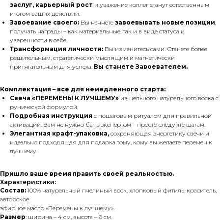
заслуг, карьерный рост
и уважение коллег станут естественным
итогом ваших действий.
Завоевание своего:
Вы начнете
завоевывать новые позиции
,
получать награды – как материальные, так и в виде статуса и
уверенности в себе.
Трансформация личности:
Вы изменитесь сами. Станете более
решительным, стратегически мыслящим и магнетически
притягательным для успеха.
Вы станете Завоевателем.
Комплектация – все для немедленного старта:
Свеча «ПЕРЕМЕНЫ К ЛУЧШЕМУ»
из цельного натурального воска с
рунической формулой.
Подробная инструкция
с пошаговым ритуалом для правильной
активации. Вам не нужно быть экспертом – просто следуйте шагам.
Элегантная крафт-упаковка,
сохраняющая энергетику свечи и
идеально подходящая для подарка тому, кому вы желаете перемен к
лучшему.
Пришло ваше время править своей реальностью.
Характеристики:
Состав:
100% натуральный пчелиный воск, хлопковый фитиль, краситель,
авторское
эфирное масло «Перемены к лучшему».
Размер
: ширина – 4 см, высота – 6 см.