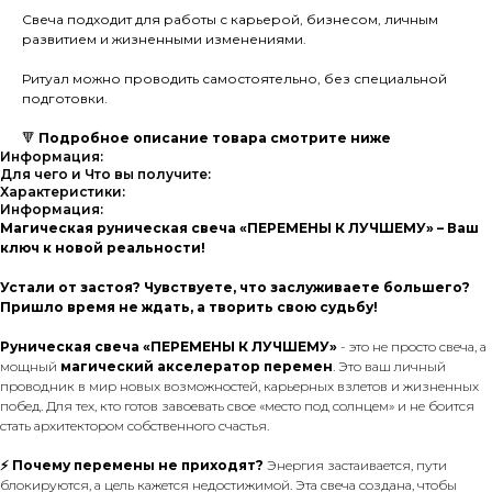
Свеча подходит для работы с карьерой, бизнесом, личным
развитием и жизненными изменениями.
Ритуал можно проводить самостоятельно, без специальной
подготовки.
🔻
Подробное описание товара смотрите ниже
Информация:
Для чего и Что вы получите:
Характеристики:
Информация:
Магическая руническая свеча «ПЕРЕМЕНЫ К ЛУЧШЕМУ» – Ваш
ключ к новой реальности!
Устали от застоя? Чувствуете, что заслуживаете большего?
Пришло время не ждать, а творить свою судьбу!
Руническая свеча «ПЕРЕМЕНЫ К ЛУЧШЕМУ»
- это не просто свеча, а
мощный
магический акселератор перемен
. Это ваш личный
проводник в мир новых возможностей, карьерных взлетов и жизненных
побед. Для тех, кто готов завоевать свое «место под солнцем» и не боится
стать архитектором собственного счастья.
⚡ Почему перемены не приходят?
Энергия застаивается, пути
блокируются, а цель кажется недостижимой. Эта свеча создана, чтобы