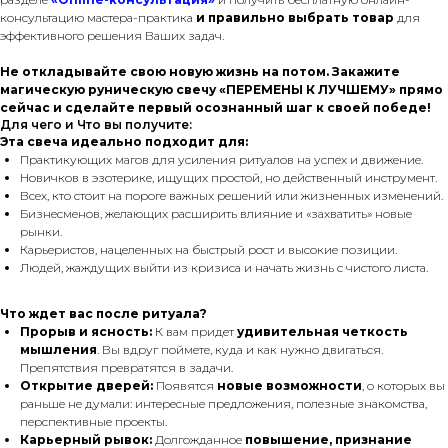
консультацию мастера-практика
и правильно выбрать товар
для
эффективного решения Ваших задач.
Не откладывайте свою новую жизнь на потом. Закажите
магическую руническую свечу «ПЕРЕМЕНЫ К ЛУЧШЕМУ» прямо
сейчас и сделайте первый осознанный шаг к своей победе!
Для чего и Что вы получите:
Эта свеча идеально подходит для:
Практикующих магов для усиления ритуалов на успех и движение.
Новичков в эзотерике, ищущих простой, но действенный инструмент.
Всех, кто стоит на пороге важных решений или жизненных изменений.
Бизнесменов, желающих расширить влияние и «захватить» новые
рынки.
Карьеристов, нацеленных на быстрый рост и высокие позиции.
Людей, жаждущих выйти из кризиса и начать жизнь с чистого листа.
Что ждет вас после ритуала?
Прорыв и ясность:
К вам придет
удивительная четкость
мышления
. Вы вдруг поймете,
куда
и
как
нужно двигаться.
Препятствия превратятся в задачи.
Открытие дверей:
Появятся
новые возможности
, о которых вы
раньше не думали: интересные предложения, полезные знакомства,
перспективные проекты.
Карьерный рывок:
Долгожданное
повышение, признание