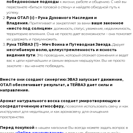
победоносные подходы
к жизни, работе и общению. С ней вы
перестанете «биться головой о стену» и найдете обходной путь к
успеху.
Руна ОТАЛ (ᛟ) – Руна Духовного Наследия и
Владения.
Притягивает и закрепляет за вами
ваше законное
«место под солнцем»
: должность, статус, уважение, недвижимость,
территорию влияния. Она не просто дает возможности – она помогает
их удержать и приумножить.
Руна ТЕЙВАЗ (ᛏ) – Меч Воина и Путеводная Звезда.
Дарует
несгибаемую волю, целеустремленность и ясность
видения пути
. Это проводник, который отсекает сомнения и ведет
вас к цели кратчайшим и самым верным маршрутом. Вы не просто
захотите – вы начнете побеждать.
Вместе они создают синергию: ЭВАЗ запускает движение,
ОТАЛ обеспечивает результат, а ТЕЙВАЗ дает силы и
направление.
Аромат натурального воска создает умиротворяющую и
сосредоточенную атмосферу,
позволяя использовать свечу и как
инструмент для медитации, и как аромасвечу для очищения
пространства.
Перед покупкой
в нашем магазине Вы всегда можете задать вопрос в
разделе
«Online-консультация»
и получить бесплатную онлайн-